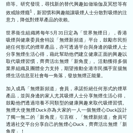
癌等。研究發現，尋找新的替代興趣如做瑜伽及冥想等有
1
效戒除煙癮
，新習慣和興趣能讓吸煙人士分散對吸煙的注
意力，降低對煙草產品的依賴。
世界衞生組織將每年5月31日定為「世界無煙日」，香港
吸煙與健康委員會特設「無煙新頻道」平台，鼓勵市民拒
絕任何形式的煙草產品，亦可透過平台與身邊的吸煙人士
分享無煙生活心得，藉此幫助他們建立健康正面的興趣以
取代吸煙習慣，齊齊活出無煙「新角度」。活動獲得多個
業界組織及團體全力支持，期望推動全港市民攜手宣揚無
煙生活信息至社會每一角落，發放無煙正能量。
加入成爲「無煙新頻道」會員，承諾拒絕任何形式的煙草
產品，並與身邊的家人尤其吸煙人士分享無煙生活心得，
鼓勵他們透過培養不同類型的健康興趣來取代吸煙習慣。
無煙大使無煙Duck亦為大家的一人一個無煙心Duck設計
了獨一無二的「新角度」引言框，「無煙新頻道」會員可
透過社交平台分享自己的無煙心Duck，齊齊活出無煙「新
角度」！